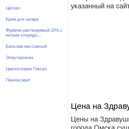
указанный на сай
Цитеал
Крем для загара
Фурагин растворимый 10% с
натрия хлоридо…
Бальзам массажный
Элеутерококк
Циклоспорин Гексал
Пангексавит
Цена на Здрав
Цены на Здравушк
города Омска сущ