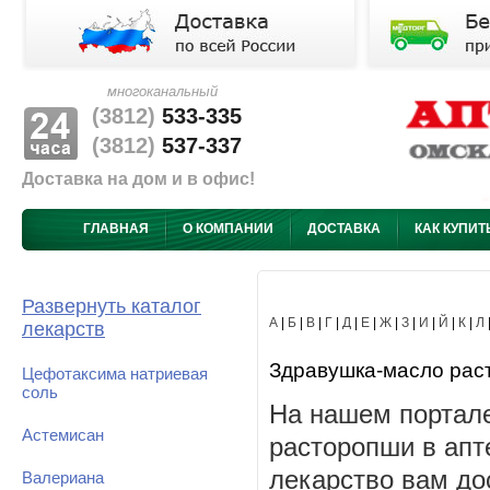
многоканальный
(3812)
533-335
(3812)
537-337
Доставка на дом и в офис!
ГЛАВНАЯ
О КОМПАНИИ
ДОСТАВКА
КАК КУПИТ
Развернуть каталог
А
|
Б
|
В
|
Г
|
Д
|
Е
|
Ж
|
З
|
И
|
Й
|
К
|
Л
лекарств
Здравушка-масло раст
Цефотаксима натриевая
соль
На нашем портал
Астемисан
расторопши в апт
лекарство вам до
Валериана