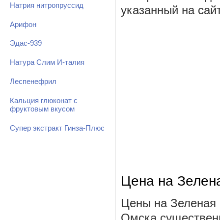
Натрия нитропруссид
указанный на сай
Арифон
Эдас-939
Натура Слим И-талия
Леспенефрил
Кальция глюконат с
фруктовым вкусом
Супер экстракт Гинза-Плюс
Цена на Зелен
Цены на Зеленая 
Омска существенн