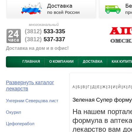
многоканальный
(3812)
533-335
(3812)
537-337
Доставка на дом и в офис!
ГЛАВНАЯ
О КОМПАНИИ
ДОСТАВКА
КАК КУПИТ
Развернуть каталог
А
|
Б
|
В
|
Г
|
Д
|
Е
|
Ж
|
З
|
И
|
Й
|
К
|
Л
лекарств
Зеленая Супер формула
Унгернии Северцова лист
На нашем портале
Окурил
формула в аптека
Цефоперабол
лекарство вам до