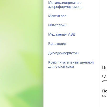
Метилсалицилата с
хлороформом смесь
Макситрол
Инъесприн
Медазепам АВД
Бисакодил
Дигидрокверцетин
Крем питательный дневной
для сухой кожи
Це
Це
от
По
См