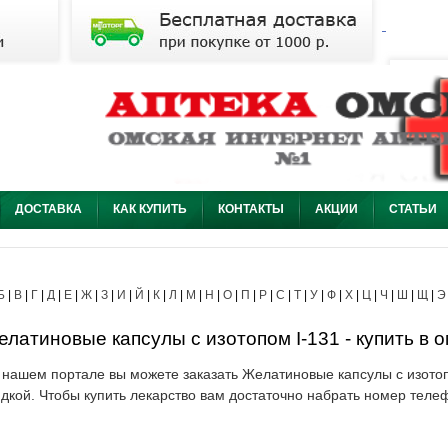
ДОСТАВКА
КАК КУПИТЬ
КОНТАКТЫ
АКЦИИ
СТАТЬИ
Б
|
В
|
Г
|
Д
|
Е
|
Ж
|
З
|
И
|
Й
|
К
|
Л
|
М
|
Н
|
О
|
П
|
Р
|
С
|
Т
|
У
|
Ф
|
Х
|
Ц
|
Ч
|
Ш
|
Щ
|
Э
латиновые капсулы с изотопом I-131 - купить в о
 нашем портале вы можете заказать Желатиновые капсулы с изотоп
идкой. Чтобы купить лекарство вам достаточно набрать номер теле