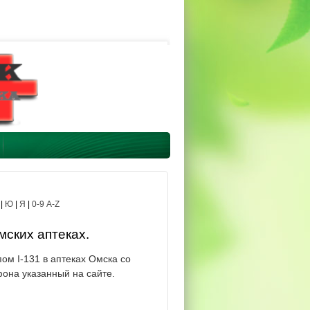
|
Ю
|
Я
|
0-9 A-Z
мских аптеках.
ом I-131 в аптеках Омска со
фона указанный на сайте.