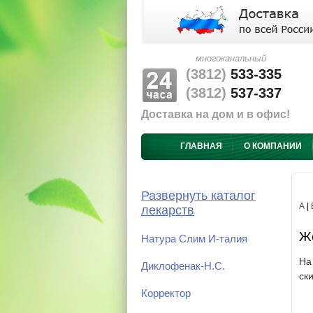
многоканальный
(3812)
533-335
(3812)
537-337
Доставка на дом и в офис!
ГЛАВНАЯ
О КОМПАНИИ
Развернуть каталог
А
|
лекарств
Же
Натура Слим И-талия
На
Диклофенак-Н.С.
ск
Корректор