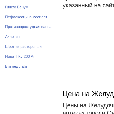
указанный на сай
Гинкго Венум
Пефлоксацина месилат
Противопростудная ванна
Аклезин
Шрот из расторопши
Нова Т Ку 200 Аг
Визмед лайт
Цена на Желуд
Цены на Желудочн
аптеках города О