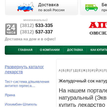
многоканальный
(3812)
533-335
(3812)
537-337
Доставка на дом и в офис!
ГЛАВНАЯ
О КОМПАНИИ
ДОСТАВКА
КАК КУПИТ
Развернуть каталог
А
|
Б
|
В
|
Г
|
Д
|
Е
|
Ж
|
З
|
И
|
Й
|
К
|
Л
лекарств
Желудочный сок натура
Тест-система д/выявления
антител герпеса…
На нашем портале
Ярина
натуральный (Экв
купить лекарство
Иохимбин-Шпигель