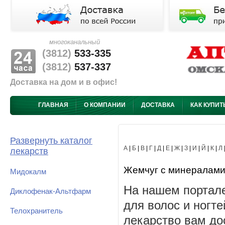
многоканальный
(3812)
533-335
(3812)
537-337
Доставка на дом и в офис!
ГЛАВНАЯ
О КОМПАНИИ
ДОСТАВКА
КАК КУПИТ
Развернуть каталог
А
|
Б
|
В
|
Г
|
Д
|
Е
|
Ж
|
З
|
И
|
Й
|
К
|
Л
лекарств
Жемчуг с минералами д
Мидокалм
На нашем портал
Диклофенак-Альтфарм
для волос и ногте
Телохранитель
лекарство вам до