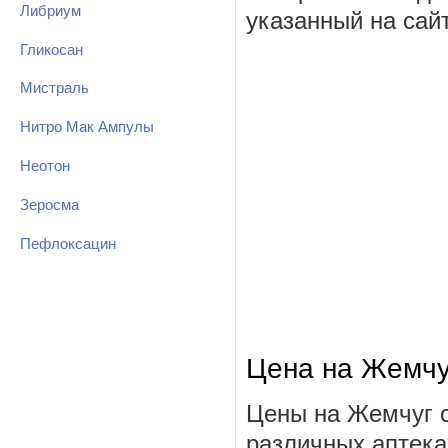
Либриум
указанный на сай
Гликосан
Мистраль
Нитро Мак Ампулы
Неотон
Зеросма
Пефлоксацин
Цена на Жемчу
Цены на Жемчуг с
различных аптека