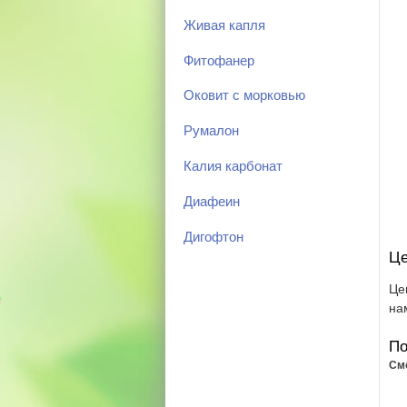
Живая капля
Фитофанер
Оковит с морковью
Румалон
Калия карбонат
Диафеин
Дигофтон
Це
Це
на
По
См