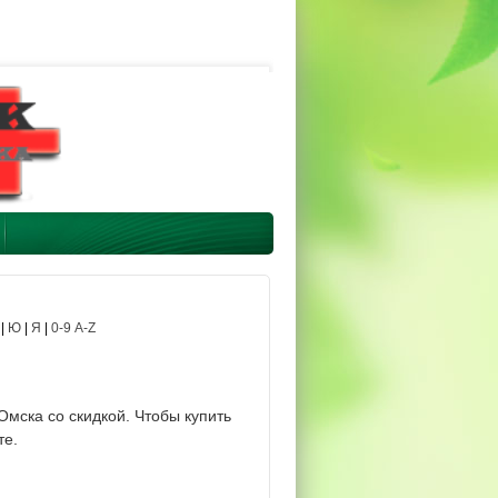
|
Ю
|
Я
|
0-9 A-Z
мска со скидкой. Чтобы купить
те.