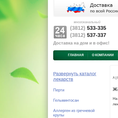
многоканальный
(3812)
533-335
(3812)
537-337
Доставка на дом и в офис!
ГЛАВНАЯ
О КОМПАНИИ
Развернуть каталог
А
|
лекарств
Же
Перти
На
Гельминтосан
ле
Аллерген из гречневой
крупы