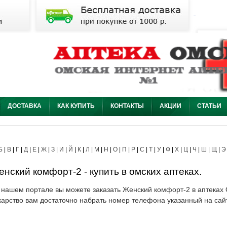
ДОСТАВКА
КАК КУПИТЬ
КОНТАКТЫ
АКЦИИ
СТАТЬИ
Б
|
В
|
Г
|
Д
|
Е
|
Ж
|
З
|
И
|
Й
|
К
|
Л
|
М
|
Н
|
О
|
П
|
Р
|
С
|
Т
|
У
|
Ф
|
Х
|
Ц
|
Ч
|
Ш
|
Щ
|
Э
нский комфорт-2 - купить в омских аптеках.
 нашем портале вы можете заказать Женский комфорт-2 в аптеках О
карство вам достаточно набрать номер телефона указанный на сай