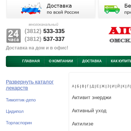
многоканальный
(3812)
533-335
(3812)
537-337
Доставка на дом и в офис!
ГЛАВНАЯ
О КОМПАНИИ
ДОСТАВКА
КАК КУПИТ
Развернуть каталог
А
|
Б
|
В
|
Г
|
Д
|
Е
|
Ж
|
З
|
И
|
Й
|
К
|
Л
лекарств
Активит энерджи
Тимоптик-депо
Активный уход
Цидипол
Торласпорин
Актилизе