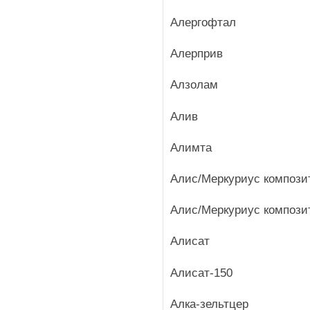
Алергофтал
Алерприв
Алзолам
Алив
Алимта
Алис/Меркуриус компози
Алис/Меркуриус компози
Алисат
Алисат-150
Алка-зельтцер