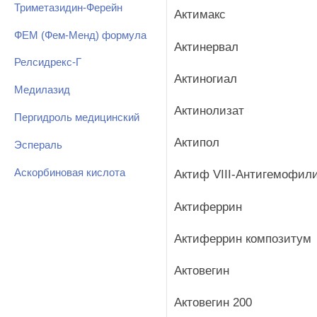
Триметазидин-Ферейн
Актимакс
ФЕМ (Фем-Менд) формула
Актинервал
Релсидрекс-Г
Актиногиал
Медилазид
Актинолизат
Пергидроль медицинский
Актипол
Эспераль
Аскорбиновая кислота
Актиф VIII-Антигемофил
Актиферрин
Актиферрин композитум
Актовегин
Актовегин 200