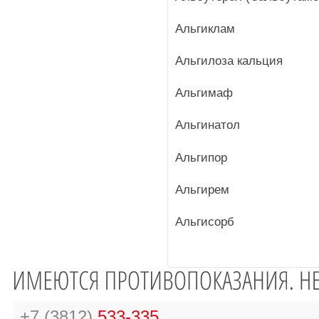
Альгиклам
Альгилоза кальция
Альгимаф
Альгинатол
Альгипор
Альгирем
Альгисорб
+7 (3812)
533-335