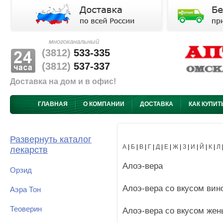
многоканальный
(3812)
533-335
(3812)
537-337
Доставка на дом и в офис!
ГЛАВНАЯ
О КОМПАНИИ
ДОСТАВКА
КАК КУПИТ
Развернуть каталог
А
|
Б
|
В
|
Г
|
Д
|
Е
|
Ж
|
З
|
И
|
Й
|
К
|
Л
лекарств
Алоэ-вера
Орзид
Алоэ-вера со вкусом вин
Аэра Тон
Теоверин
Алоэ-вера со вкусом жен