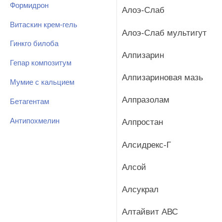
Формидрон
Алоэ-Слаб
Витаскин крем-гель
Алоэ-Слаб мультигут
Гинкго билоба
Алпизарин
Гепар композитум
Алпизариновая мазь
Мумие с кальцием
Алпразолам
Бетагентам
Антипохмелин
Алпростан
Алсидрекс-Г
Алсой
Алсукрал
Алтайвит АВС