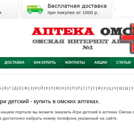
ДОСТАВКА
КАК КУПИТЬ
КОНТАКТЫ
АКЦИИ
СТАТЬИ
Б
|
В
|
Г
|
Д
|
Е
|
Ж
|
З
|
И
|
Й
|
К
|
Л
|
М
|
Н
|
О
|
П
|
Р
|
С
|
Т
|
У
|
Ф
|
Х
|
Ц
|
Ч
|
Ш
|
Щ
|
Э
ри детский - купить в омских аптеках.
 нашем портале вы можете заказать Агри детский в аптеках Омска с
м достаточно набрать номер телефона указанный на сайте.