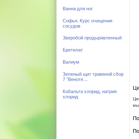
Ванна для ног
Софья. Курс очищения
сосудов
Зверобой продырявленный
Бретилат
Валиум
Зеленый щит травяной сбор
7 "Веноте…
Це
Кобальта хлорид, натрия
хлорид
Це
мы
По
По