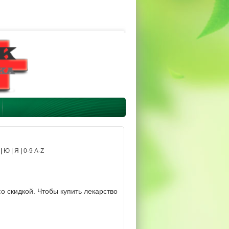
|
Ю
|
Я
|
0-9 A-Z
о скидкой. Чтобы купить лекарство