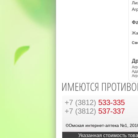
Ли
Аг
Фа
Жа
См
Др
Агр
Ад
Агр
+7 (3812)
533-335
+7 (3812)
537-337
©Омская интернет-аптека №1, 201
Указанная стоимость това