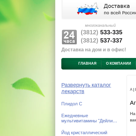
многоканальный
(3812)
533-335
(3812)
537-337
Доставка на дом и в офис!
ГЛАВНАЯ
О КОМПАНИИ
Развернуть каталог
А
|
лекарств
Аг
Плидол С
На
Ежедневные
ва
мультивитамины "Дейли…
Йод кристаллический