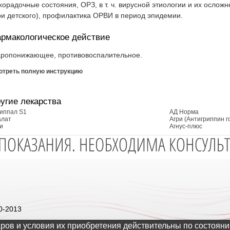
хорадочные состояния, ОРЗ, в т. ч. вирусной этиологии и их осложн
ри детского), профилактика ОРВИ в период эпидемии.
рмакологическое действие
ропонижающее, противовоспалительное.
отреть полную инструкцию
угие лекарства
иппал S1
АД Норма
алат
Агри (Антигриппин 
и
Агнус-плюс
0-2013
ров и условия их приобретения действительны по состояни