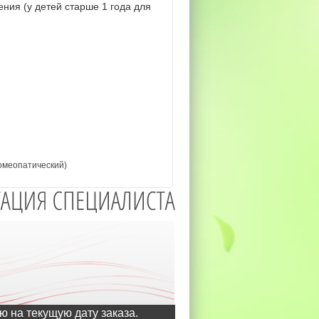
ения (у детей старше 1 года для
гомеопатический)
ю на текущую дату заказа.