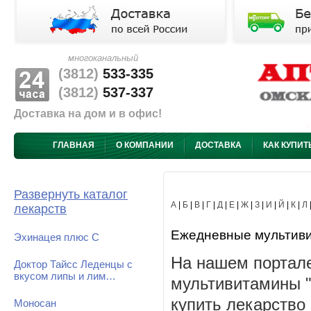
многоканальный
(3812)
533-335
(3812)
537-337
Доставка на дом и в офис!
ГЛАВНАЯ
О КОМПАНИИ
ДОСТАВКА
КАК КУПИТ
Развернуть каталог
А
|
Б
|
В
|
Г
|
Д
|
Е
|
Ж
|
З
|
И
|
Й
|
К
|
Л
лекарств
Ежедневные мультивит
Эхинацея плюс С
На нашем портал
Доктор Тайсс Леденцы с
вкусом липы и лим…
мультивитамины "
купить лекарство
Моносан