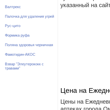
указанный на сай
Валтрекс
Палочка для удаления угрей
Рус-цито
Формика руфа
Поляна здоровья черничная
Фамотидин-АКОС
Взвар "Элеутерококк с
травами"
Цена на Ежедн
Цены на Ежеднев
аптеках города О