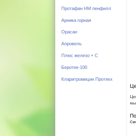
Протафан HM пенфилл
Арника горная
Орасан
Апровель
Плюс железо + С
Беротек-100
Кларитромицин Протекх
Це
Це
мы
По
См