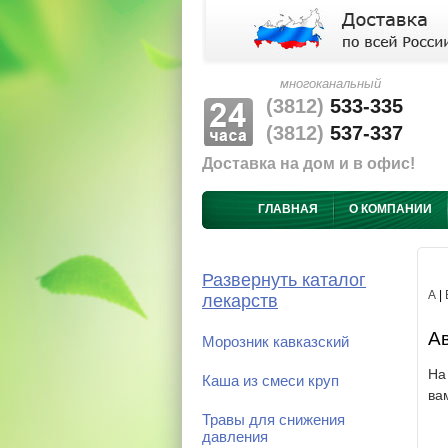
многоканальный
(3812)
533-335
(3812)
537-337
Доставка на дом и в офис!
ГЛАВНАЯ
О КОМПАНИИ
Развернуть каталог
А
|
лекарств
Ав
Морозник кавказский
На
Каша из смеси круп
ва
Травы для снижения
давления