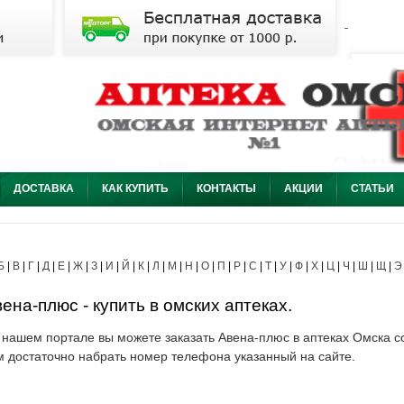
ДОСТАВКА
КАК КУПИТЬ
КОНТАКТЫ
АКЦИИ
СТАТЬИ
Б
|
В
|
Г
|
Д
|
Е
|
Ж
|
З
|
И
|
Й
|
К
|
Л
|
М
|
Н
|
О
|
П
|
Р
|
С
|
Т
|
У
|
Ф
|
Х
|
Ц
|
Ч
|
Ш
|
Щ
|
Э
ена-плюс - купить в омских аптеках.
 нашем портале вы можете заказать Авена-плюс в аптеках Омска со
м достаточно набрать номер телефона указанный на сайте.