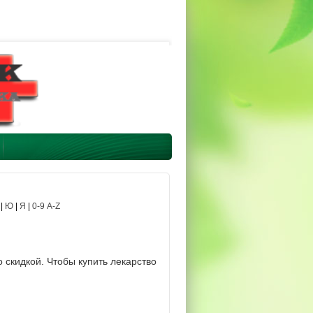
|
Ю
|
Я
|
0-9 A-Z
 скидкой. Чтобы купить лекарство