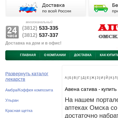
многоканальный
(3812)
533-335
(3812)
537-337
Доставка на дом и в офис!
ГЛАВНАЯ
О КОМПАНИИ
ДОСТАВКА
КАК КУПИТ
Развернуть каталог
А
|
Б
|
В
|
Г
|
Д
|
Е
|
Ж
|
З
|
И
|
Й
|
К
|
Л
лекарств
Авена сатива - купить
Амбра/Коффея композита
На нашем портале
Ульран
аптеках Омска со
Красная щетка
достаточно набра