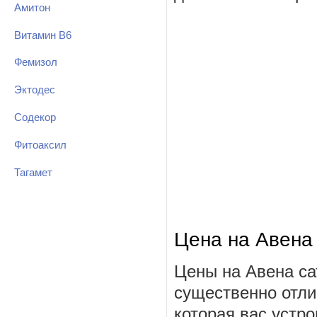
Амитон
Витамин В6
Фемизол
Эктодес
Содекор
Фитоаксил
Тагамет
Цена на Авена
Цены на Авена са
существенно отли
которая вас устро