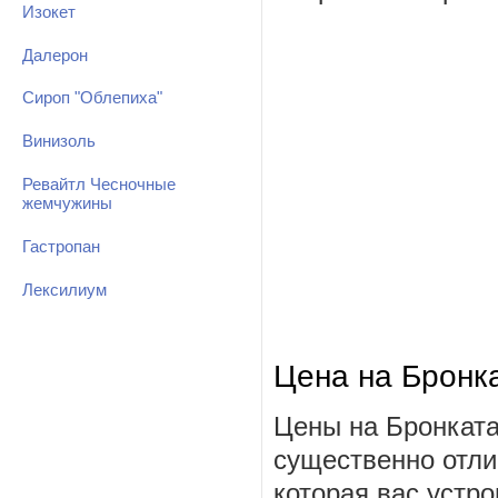
Изокет
Далерон
Сироп "Облепиха"
Винизоль
Ревайтл Чесночные
жемчужины
Гастропан
Лексилиум
Цена на Бронк
Цены на Бронката
существенно отли
которая вас устро