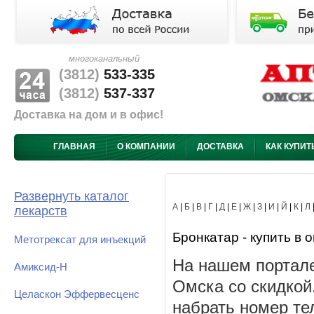
многоканальный
(3812)
533-335
(3812)
537-337
Доставка на дом и в офис!
ГЛАВНАЯ
О КОМПАНИИ
ДОСТАВКА
КАК КУПИТ
Развернуть каталог
А
|
Б
|
В
|
Г
|
Д
|
Е
|
Ж
|
З
|
И
|
Й
|
К
|
Л
лекарств
Бронкатар - купить в 
Метотрексат для инъекций
На нашем портале
Амиксид-Н
Омска со скидкой
Целаскон Эффервесценс
набрать номер те