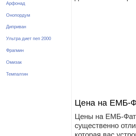
Арфонад
Онопордум
Диприван
Ультра диет пеп 2000
Фрагмин
Омизак
Темпалгин
Цена на ЕМБ-Ф
Цены на ЕМБ-Фато
существенно отли
которая вас устро