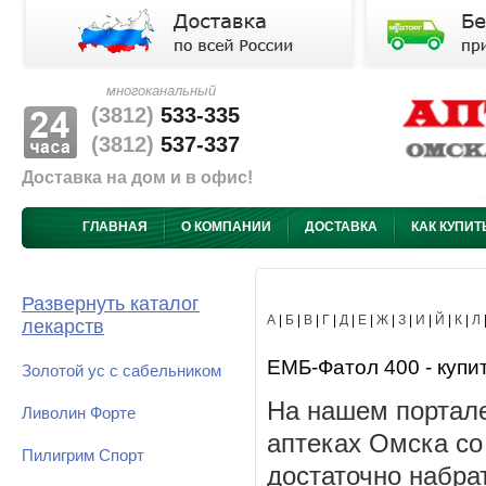
многоканальный
(3812)
533-335
(3812)
537-337
Доставка на дом и в офис!
ГЛАВНАЯ
О КОМПАНИИ
ДОСТАВКА
КАК КУПИТ
Развернуть каталог
А
|
Б
|
В
|
Г
|
Д
|
Е
|
Ж
|
З
|
И
|
Й
|
К
|
Л
лекарств
ЕМБ-Фатол 400 - купит
Золотой ус с сабельником
На нашем портале
Ливолин Форте
аптеках Омска со
Пилигрим Спорт
достаточно набра