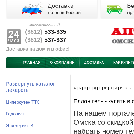
многоканальный
(3812)
533-335
(3812)
537-337
Доставка на дом и в офис!
ГЛАВНАЯ
О КОМПАНИИ
ДОСТАВКА
КАК КУПИТ
Развернуть каталог
А
|
Б
|
В
|
Г
|
Д
|
Е
|
Ж
|
З
|
И
|
Й
|
К
|
Л
лекарств
Еллон гель - купить в 
Циперкутен ТТС
На нашем портале
Гадовист
Омска со скидкой
Энджерикс В
набрать номер те