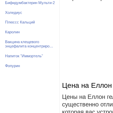
Бифидумбактерин Мульти-2
Холедиус
Плюссс Кальций
Каролин
Вакцина клещевого
энцефалита концентриро…
Напиток "Иммортель"
Фопурин
Цена на Еллон
Цены на Еллон ге
существенно отли
которая вас устро