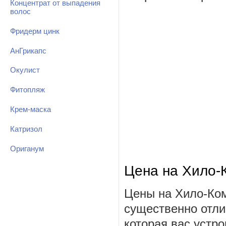
Концентрат от выпадения
волос
Фридерм цинк
АнГрикапс
Окулист
Фитопляж
Крем-маска
Катризол
Ориганум
Цена на Хило-
Цены на Хило-Ком
существенно отли
которая вас устро