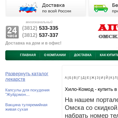
многоканальный
(3812)
533-335
(3812)
537-337
Доставка на дом и в офис!
ГЛАВНАЯ
О КОМПАНИИ
ДОСТАВКА
КАК КУПИТ
Развернуть каталог
А
|
Б
|
В
|
Г
|
Д
|
Е
|
Ж
|
З
|
И
|
Й
|
К
|
Л
лекарств
Хило-Комод - купить в
Капсулы для похудения
"Жуйдэмэн…
На нашем портале
Вакцина туляремийная
Омска со скидкой
живая сухая
набрать номер те