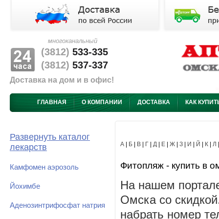
многоканальный
(3812)
533-335
(3812)
537-337
Доставка на дом и в офис!
ГЛАВНАЯ
О КОМПАНИИ
ДОСТАВКА
КАК КУПИТ
Развернуть каталог
А
|
Б
|
В
|
Г
|
Д
|
Е
|
Ж
|
З
|
И
|
Й
|
К
|
Л
лекарств
Фитопляж - купить в о
Камфомен аэрозоль
На нашем портале
Йохимбе
Омска со скидкой
Аденозинтрифосфат натрия
набрать номер те