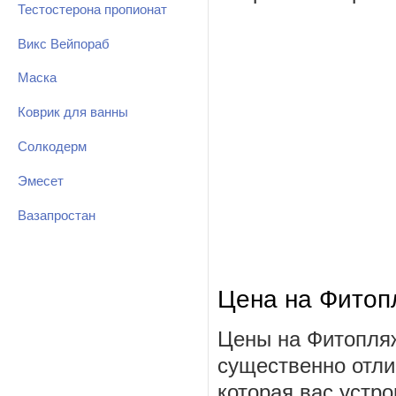
Тестостерона пропионат
Викс Вейпораб
Маска
Коврик для ванны
Солкодерм
Эмесет
Вазапростан
Цена на Фитоп
Цены на Фитопляж
существенно отли
которая вас устро