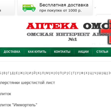
ДОСТАВКА
КАК КУПИТЬ
КОНТАКТЫ
АКЦИИ
СТАТЬИ
Б
|
В
|
Г
|
Д
|
Е
|
Ж
|
З
|
И
|
Й
|
К
|
Л
|
М
|
Н
|
О
|
П
|
Р
|
С
|
Т
|
У
|
Ф
|
Х
|
Ц
|
Ч
|
Ш
|
Щ
|
Э
перстянки шерстистой лист
питок
питок "Иммортель"