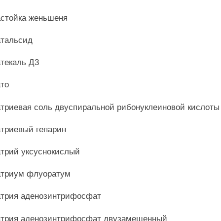
стойка женьшеня
тальсид
текаль Д3
то
триевая соль двуспиральной рибонуклеиновой кислоты
триевый гепарин
трий уксуснокислый
триум флуоратум
трия аденозинтрифосфат
трия аденозинтрифосфат двузамещенный