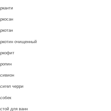
рканти
ркосан
ркотан
ркотин очищенный
ркофит
ропин
сивион
сигел черри
собек
стой для ванн