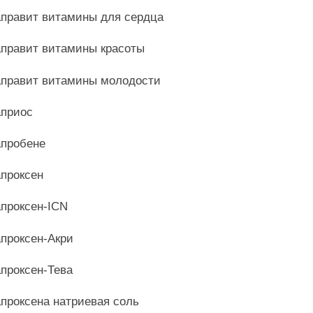
правит витамины для сердца
правит витамины красоты
правит витамины молодости
приос
пробене
проксен
проксен-ICN
проксен-Акри
проксен-Тева
проксена натриевая соль