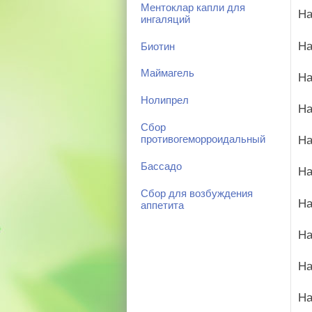
Ментоклар капли для
На
ингаляций
На
Биотин
Маймагель
На
Нолипрел
На
Сбор
противогеморроидальный
На
Бассадо
На
Сбор для возбуждения
На
аппетита
На
На
На