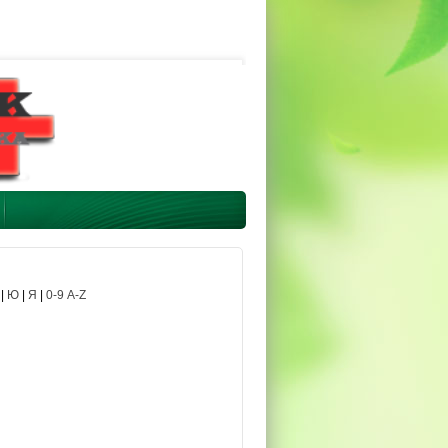
|
Ю
|
Я
|
0-9 A-Z