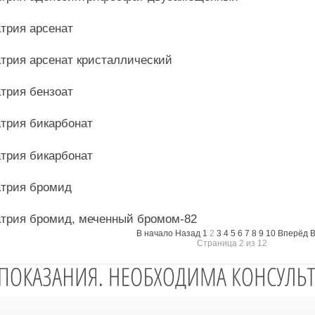
трия арсенат
трия арсенат кристаллический
трия бензоат
трия бикарбонат
трия бикарбонат
трия бромид
трия бромид, меченный бромом-82
В начало
Назад
1
2
3
4
5
6
7
8
9
10
Вперёд
В
Страница 2 из 12