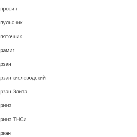
просин
пульсник
пяточник
рамиг
рзан
рзан кисловодский
рзан Элита
ринэ
ринэ ТНСи
ркан