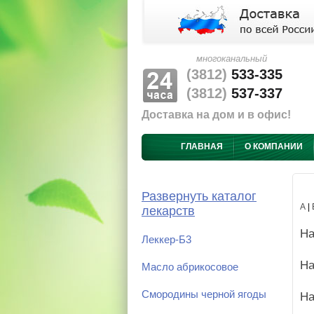
многоканальный
(3812)
533-335
(3812)
537-337
Доставка на дом и в офис!
ГЛАВНАЯ
О КОМПАНИИ
Развернуть каталог
А
|
лекарств
На
Леккер-Б3
На
Масло абрикосовое
Смородины черной ягоды
На