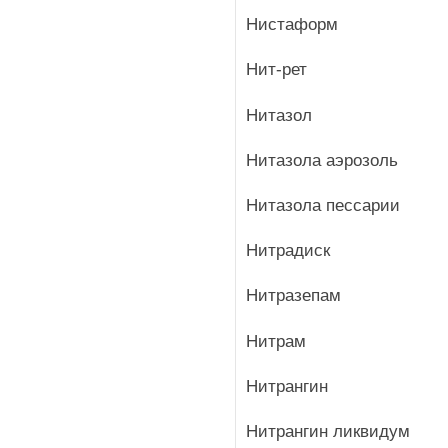
Нистаформ
Нит-рет
Нитазол
Нитазола аэрозоль
Нитазола пессарии
Нитрадиск
Нитразепам
Нитрам
Нитрангин
Нитрангин ликвидум