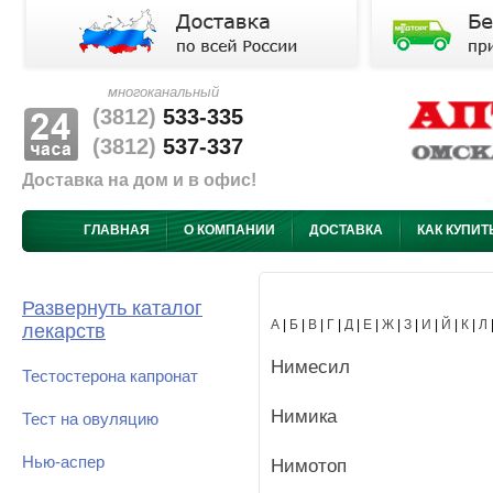
многоканальный
(3812)
533-335
(3812)
537-337
Доставка на дом и в офис!
ГЛАВНАЯ
О КОМПАНИИ
ДОСТАВКА
КАК КУПИТ
Развернуть каталог
А
|
Б
|
В
|
Г
|
Д
|
Е
|
Ж
|
З
|
И
|
Й
|
К
|
Л
лекарств
Нимесил
Тестостерона капронат
Нимика
Тест на овуляцию
Нью-аспер
Нимотоп