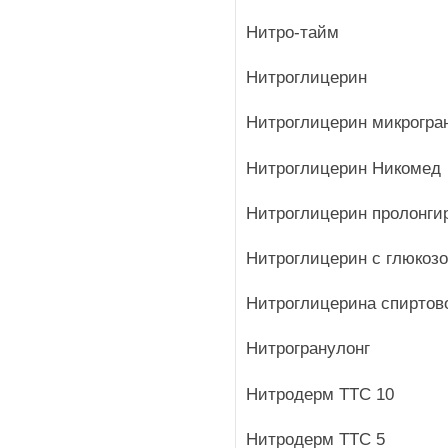
Нитро-тайм
Нитроглицерин
Нитроглицерин микрогра
Нитроглицерин Никомед
Нитроглицерин пролонги
Нитроглицерин с глюкоз
Нитроглицерина спиртов
Нитрогранулонг
Нитродерм ТТС 10
Нитродерм ТТС 5