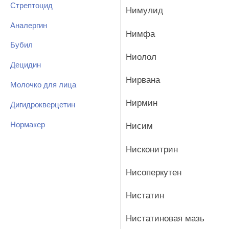
Стрептоцид
Нимулид
Аналергин
Нимфа
Бубил
Ниолол
Децидин
Нирвана
Молочко для лица
Нирмин
Дигидрокверцетин
Нормакер
Нисим
Нисконитрин
Нисоперкутен
Нистатин
Нистатиновая мазь