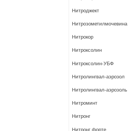
Нитроджект
Нитрозометилмочевина
Нитрокор
Нитроксолин
Нитроксолин-УБФ
Нитролингвал-аэрозол
Нитролингвал-аэрозоль
Нитроминт
Нитронг
Нитронг форте