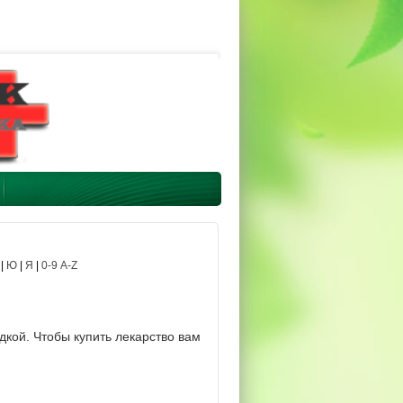
|
Ю
|
Я
|
0-9 A-Z
дкой. Чтобы купить лекарство вам