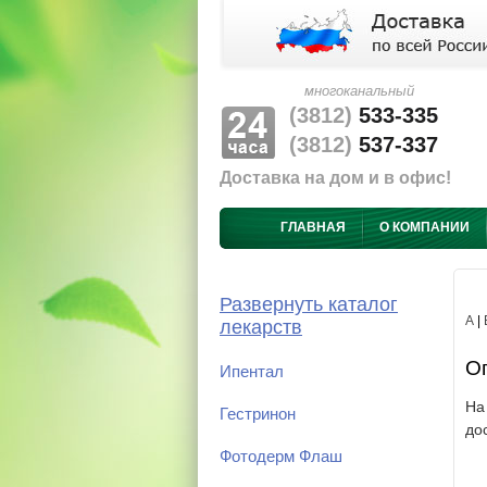
многоканальный
(3812)
533-335
(3812)
537-337
Доставка на дом и в офис!
ГЛАВНАЯ
О КОМПАНИИ
Развернуть каталог
А
|
лекарств
Оп
Ипентал
На
Гестринон
до
Фотодерм Флаш