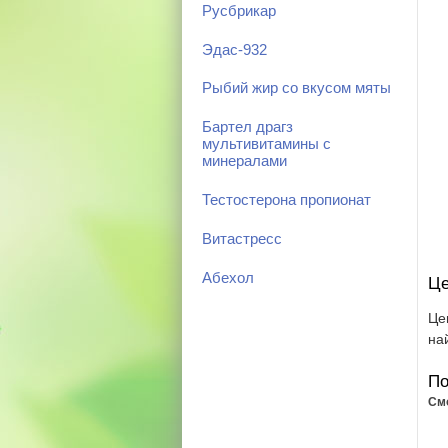
Русбрикар
Эдас-932
Рыбий жир со вкусом мяты
Бартел драгз
мультивитамины с
минералами
Тестостерона пропионат
Витастресс
Абехол
Це
Це
на
По
См