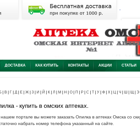
ДОСТАВКА
КАК КУПИТЬ
КОНТАКТЫ
АКЦИИ
СТАТЬИ
Б
|
В
|
Г
|
Д
|
Е
|
Ж
|
З
|
И
|
Й
|
К
|
Л
|
М
|
Н
|
О
|
П
|
Р
|
С
|
Т
|
У
|
Ф
|
Х
|
Ц
|
Ч
|
Ш
|
Щ
|
Э
илка - купить в омских аптеках.
 нашем портале вы можете заказать Опилка в аптеках Омска со ски
статочно набрать номер телефона указанный на сайте.