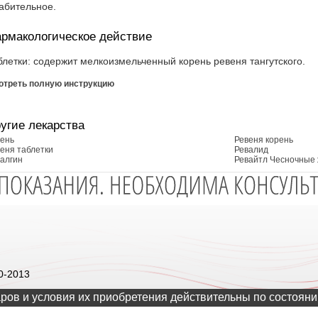
абительное.
рмакологическое действие
блетки: содержит мелкоизмельченный корень ревеня тангутского.
отреть полную инструкцию
угие лекарства
ень
Ревеня корень
еня таблетки
Ревалид
алгин
Ревайтл Чесночные
0-2013
ров и условия их приобретения действительны по состояни