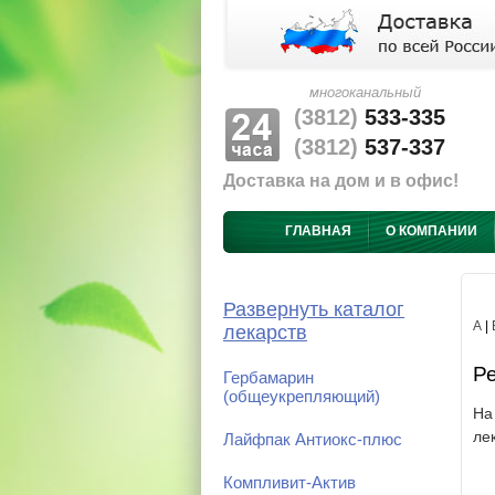
многоканальный
(3812)
533-335
(3812)
537-337
Доставка на дом и в офис!
ГЛАВНАЯ
О КОМПАНИИ
Развернуть каталог
А
|
лекарств
Ре
Гербамарин
(общеукрепляющий)
На
ле
Лайфпак Антиокс-плюс
Компливит-Актив