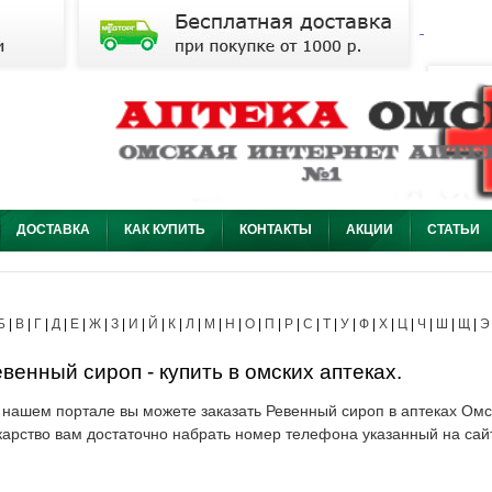
ДОСТАВКА
КАК КУПИТЬ
КОНТАКТЫ
АКЦИИ
СТАТЬИ
Б
|
В
|
Г
|
Д
|
Е
|
Ж
|
З
|
И
|
Й
|
К
|
Л
|
М
|
Н
|
О
|
П
|
Р
|
С
|
Т
|
У
|
Ф
|
Х
|
Ц
|
Ч
|
Ш
|
Щ
|
Э
венный сироп - купить в омских аптеках.
 нашем портале вы можете заказать Ревенный сироп в аптеках Омск
карство вам достаточно набрать номер телефона указанный на сай