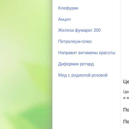
Клефурин
Анцел
Железа фумарат 200
Петролеум-плюс
Направит витамины красоты
Диформин ретард
Мед с родиолой розовой
Це
Це
и 
По
По