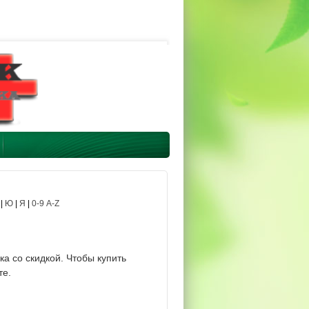
|
Ю
|
Я
|
0-9 A-Z
а со скидкой. Чтобы купить
те.