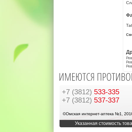
Сл
Фа
Та
См
Др
Рев
Рев
Рев
+7 (3812)
533-335
+7 (3812)
537-337
©Омская интернет-аптека №1, 201
Указанная стоимость това