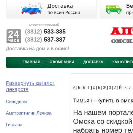
многоканальный
(3812)
533-335
(3812)
537-337
Доставка на дом и в офис!
ГЛАВНАЯ
О КОМПАНИИ
ДОСТАВКА
КАК КУПИТ
Развернуть каталог
А
|
Б
|
В
|
Г
|
Д
|
Е
|
Ж
|
З
|
И
|
Й
|
К
|
Л
лекарств
Тимьян - купить в омск
Синодерм
На нашем портале
Амитриптилин Лечива
Омска со скидкой
Гинсана
набрать номер те