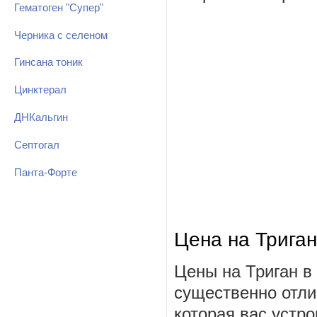
Гематоген "Супер"
Черника с селеном
Гинсана тоник
Цинктерал
ДНКальгин
Септогал
Панта-Форте
Цена на Триган
Цены на Триган в
существенно отли
которая вас устро