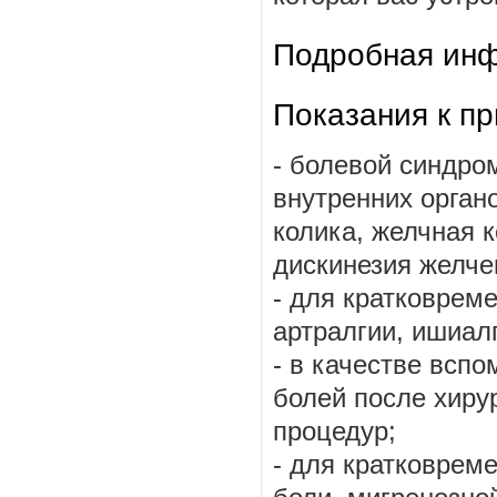
Подробная инф
Показания к п
- болевой синдро
внутренних органо
колика, желчная 
дискинезия желче
- для кратковрем
артралгии, ишиал
- в качестве всп
болей после хиру
процедур;
- для кратковрем