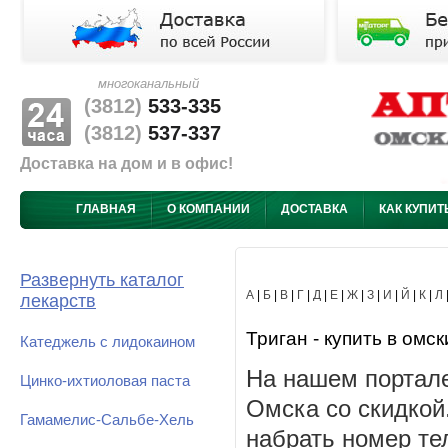
многоканальный
(3812)
533-335
(3812)
537-337
Доставка на дом и в офис!
ГЛАВНАЯ
О КОМПАНИИ
ДОСТАВКА
КАК КУПИТ
Развернуть каталог
А
|
Б
|
В
|
Г
|
Д
|
Е
|
Ж
|
З
|
И
|
Й
|
К
|
Л
лекарств
Триган - купить в омск
Катеджель с лидокаином
На нашем портале
Цинко-ихтиоловая паста
Омска со скидкой
Гамамелис-Сальбе-Хель
набрать номер те