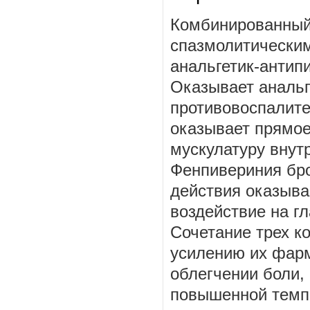
Комбинированный
спазмолитическим
анальгетик-антип
Оказывает аналь
противовоспалите
оказывает прямое
мускулатуру внут
Фенпивериния бр
действия оказыв
воздействие на г
Сочетание трех к
усилению их фар
облегчении боли,
повышенной темп