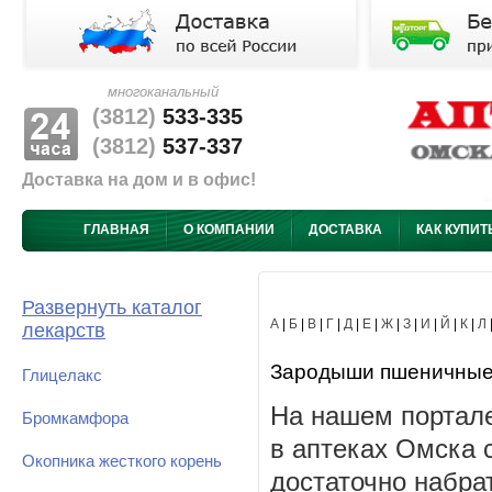
многоканальный
(3812)
533-335
(3812)
537-337
Доставка на дом и в офис!
ГЛАВНАЯ
О КОМПАНИИ
ДОСТАВКА
КАК КУПИТ
Развернуть каталог
А
|
Б
|
В
|
Г
|
Д
|
Е
|
Ж
|
З
|
И
|
Й
|
К
|
Л
лекарств
Зародыши пшеничные -
Глицелакс
На нашем портал
Бромкамфора
в аптеках Омска 
Окопника жесткого корень
достаточно набра