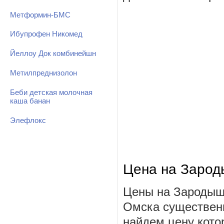
Метформин-БМС
Ибупрофен Никомед
Йеллоу Док комбинейшн
Метилпреднизолон
Беби детская молочная
каша банан
Элефлокс
Цена на Заро
Цены на Зародыш
Омска существенн
найдем цену котор