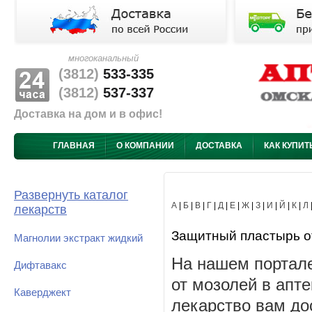
многоканальный
(3812)
533-335
(3812)
537-337
Доставка на дом и в офис!
ГЛАВНАЯ
О КОМПАНИИ
ДОСТАВКА
КАК КУПИТ
Развернуть каталог
А
|
Б
|
В
|
Г
|
Д
|
Е
|
Ж
|
З
|
И
|
Й
|
К
|
Л
лекарств
Защитный пластырь от 
Магнолии экстракт жидкий
На нашем портал
Дифтавакс
от мозолей в апт
Каверджект
лекарство вам до