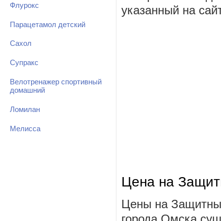
Флурокс
указанный на сай
Парацетамол детский
Сахол
Супракс
Велотренажер спортивный
домашний
Ломилан
Мелисса
Цена на Защит
Цены на Защитный
города Омска сущ