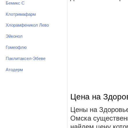
Бемикс С
Клотримафарм
Хлорамфеникол Лево
Эйконол
Гомеофлю
Паклитаксел-Эбеве
Атодерм
Цена на Здоро
Цены на Здоровье
Омска существенн
найдем цену котор