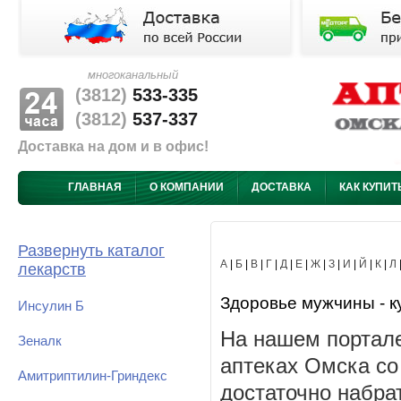
многоканальный
(3812)
533-335
(3812)
537-337
Доставка на дом и в офис!
ГЛАВНАЯ
О КОМПАНИИ
ДОСТАВКА
КАК КУПИТ
Развернуть каталог
А
|
Б
|
В
|
Г
|
Д
|
Е
|
Ж
|
З
|
И
|
Й
|
К
|
Л
лекарств
Здоровье мужчины - ку
Инсулин Б
На нашем портале
Зеналк
аптеках Омска со
Амитриптилин-Гриндекс
достаточно набра