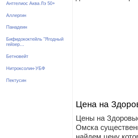
Антгелиос Аква Лэ 50+
Аллергин
Панадеин
Бифидококтейль "Ягодный
гейзер…
Бетновейт
Нитроксолин-УБФ
Пектусин
Цена на Здоро
Цены на Здоровые
Омска существенн
найдем цену котор