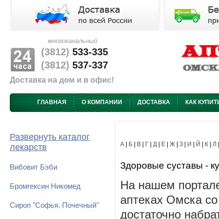
многоканальный
(3812)
533-335
(3812)
537-337
Доставка на дом и в офис!
ГЛАВНАЯ
О КОМПАНИИ
ДОСТАВКА
КАК КУПИТ
Развернуть каталог
А
|
Б
|
В
|
Г
|
Д
|
Е
|
Ж
|
З
|
И
|
Й
|
К
|
Л
лекарств
Здоровые суставы - ку
Вибовит Бэби
На нашем портале
Бромгексин Никомед
аптеках Омска со
Сироп "Софья. Почечный"
достаточно набра