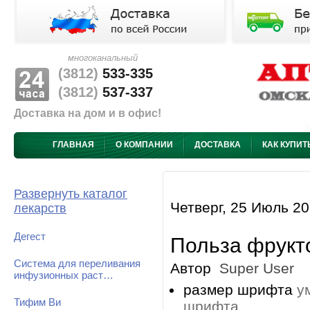
многоканальный
(3812)
533-335
(3812)
537-337
Доставка на дом и в офис!
ГЛАВНАЯ
О КОМПАНИИ
ДОСТАВКА
КАК КУПИТ
Развернуть каталог
Четверг, 25 Июль 20
лекарств
Дегест
Польза фрукт
Система для переливания
Автор
Super User
инфузионных раст…
размер шрифта
у
Тифим Ви
шрифта