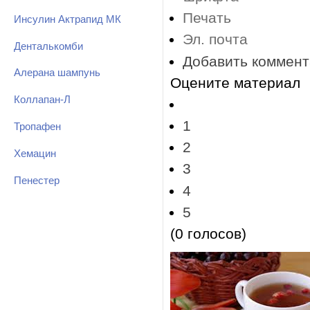
Печать
Инсулин Актрапид МК
Эл. почта
Денталькомби
Добавить коммен
Алерана шампунь
Оцените материал
Коллапан-Л
1
Тропафен
2
Хемацин
3
Пенестер
4
5
(0 голосов)