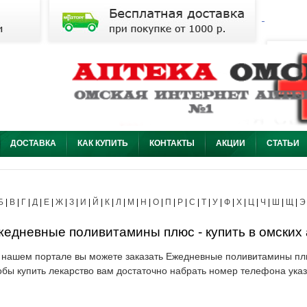
ДОСТАВКА
КАК КУПИТЬ
КОНТАКТЫ
АКЦИИ
СТАТЬИ
Б
|
В
|
Г
|
Д
|
Е
|
Ж
|
З
|
И
|
Й
|
К
|
Л
|
М
|
Н
|
О
|
П
|
Р
|
С
|
Т
|
У
|
Ф
|
Х
|
Ц
|
Ч
|
Ш
|
Щ
|
Э
едневные поливитамины плюс - купить в омских 
 нашем портале вы можете заказать Ежедневные поливитамины плю
обы купить лекарство вам достаточно набрать номер телефона указ