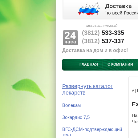
многоканальный
(3812)
533-335
(3812)
537-337
Доставка на дом и в офис!
ГЛАВНАЯ
О КОМПАНИИ
Развернуть каталог
А
|
лекарств
Еж
Волекам
На
Зокардис 7,5
Чт
ВГС-ДСМ-подтверждающий
тест