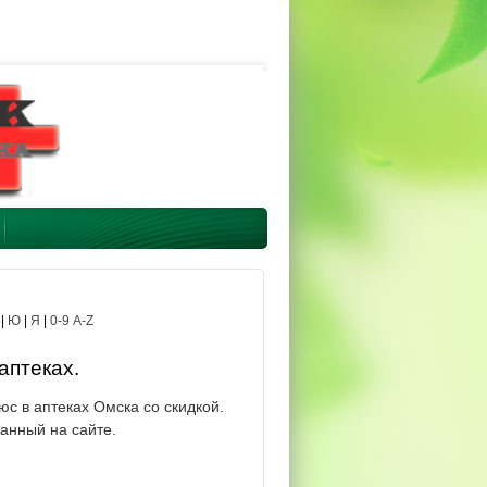
|
Ю
|
Я
|
0-9 A-Z
аптеках.
с в аптеках Омска со скидкой.
анный на сайте.