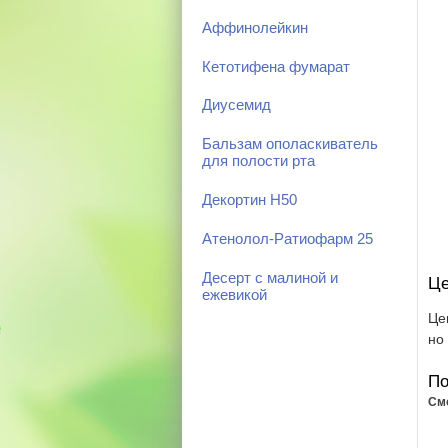
Аффинолейкин
Кетотифена фумарат
Диусемид
Бальзам ополаскиватель
для полости рта
Декортин Н50
Атенолол-Ратиофарм 25
Десерт с малиной и
Це
ежевикой
Це
но
По
См