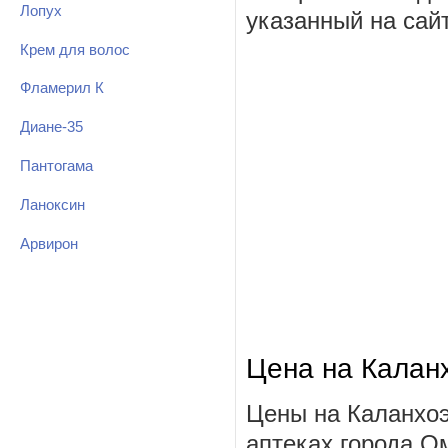
Лопух
указанный на сай
Крем для волос
Фламерил К
Диане-35
Пантогама
Ланоксин
Арвирон
Цена на Калан
Цены на Каланхоэ
аптеках города О