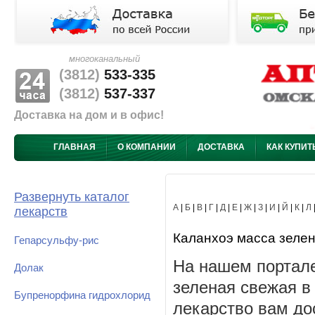
многоканальный
(3812)
533-335
(3812)
537-337
Доставка на дом и в офис!
ГЛАВНАЯ
О КОМПАНИИ
ДОСТАВКА
КАК КУПИТ
Развернуть каталог
А
|
Б
|
В
|
Г
|
Д
|
Е
|
Ж
|
З
|
И
|
Й
|
К
|
Л
лекарств
Каланхоэ масса зелена
Гепарсульфу-рис
На нашем портале
Долак
зеленая свежая в
Бупренорфина гидрохлорид
лекарство вам до