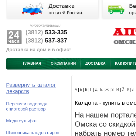
многоканальный
(3812)
533-335
(3812)
537-337
Доставка на дом и в офис!
ГЛАВНАЯ
О КОМПАНИИ
ДОСТАВКА
КАК КУПИТ
Развернуть каталог
А
|
Б
|
В
|
Г
|
Д
|
Е
|
Ж
|
З
|
И
|
Й
|
К
|
Л
лекарств
Калдопа - купить в ом
Перекиси водорода
спиртовой раствор
На нашем портале
Меди сульфат
Омска со скидкой
набрать номер те
Шиповника плодов сироп