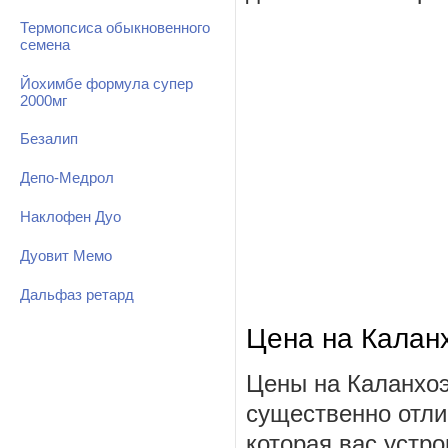
Термопсиса обыкновенного
семена
Йохимбе формула супер
2000мг
Безалип
Депо-Медрол
Наклофен Дуо
Дуовит Мемо
Дальфаз ретард
Цена на Каланх
Цены на Каланхоэ
существенно отли
которая вас устро