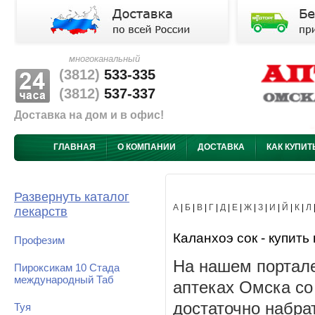
многоканальный
(3812)
533-335
(3812)
537-337
Доставка на дом и в офис!
ГЛАВНАЯ
О КОМПАНИИ
ДОСТАВКА
КАК КУПИТ
Развернуть каталог
А
|
Б
|
В
|
Г
|
Д
|
Е
|
Ж
|
З
|
И
|
Й
|
К
|
Л
лекарств
Каланхоэ сок - купить 
Профезим
На нашем портале
Пироксикам 10 Стада
международный Таб
аптеках Омска со
достаточно набра
Туя